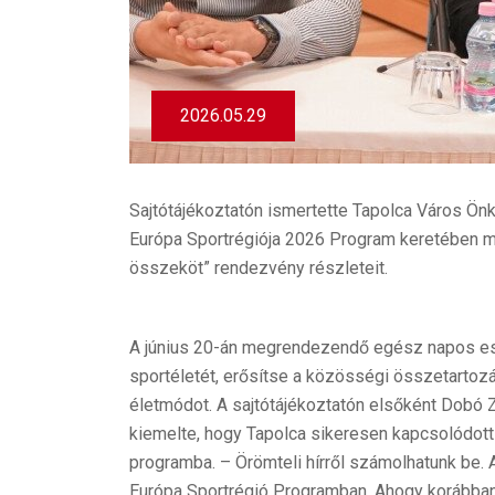
2026.05.29
Sajtótájékoztatón ismertette Tapolca Város Ön
Európa Sportrégiója 2026 Program keretében 
összeköt” rendezvény részleteit.
A június 20-án megrendezendő egész napos es
sportéletét, erősítse a közösségi összetartoz
életmódot. A sajtótájékoztatón elsőként Dobó 
kiemelte, hogy Tapolca sikeresen kapcsolódot
programba. – Örömteli hírről számolhatunk be. A
Európa Sportrégió Programban. Ahogy korábban