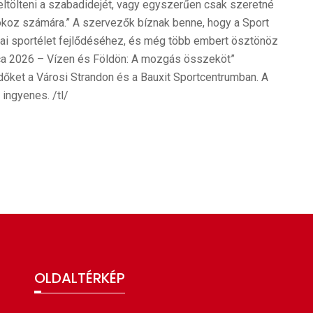
eltölteni a szabadidejét, vagy egyszerűen csak szeretné
okoz számára.” A szervezők bíznak benne, hogy a Sport
cai sportélet fejlődéséhez, és még több embert ösztönöz
lca 2026 – Vízen és Földön: A mozgás összeköt”
dőket a Városi Strandon és a Bauxit Sportcentrumban. A
ingyenes. /tl/
OLDALTÉRKÉP