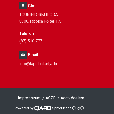
Cím
TOURINFORM IRODA
8300,Tapolca Fő tér 17.
Telefon
(87) 510 777
Email
info@tapolcakartya.hu
Impresszum
ÁSZF
Adatvédelem
Powered by
a product of