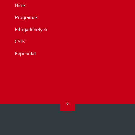
Hírek
k
Programok
Elfogadóhelyek
GYIK
Kapcsolat
Ugrás az oldal tetejére