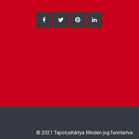
Facebook oldalunk
Twitter oldalunk
Pinterest oldalunk
LinkedIn oldalun
© 2021
TapolcaKártya
Minden jog fenntartva.