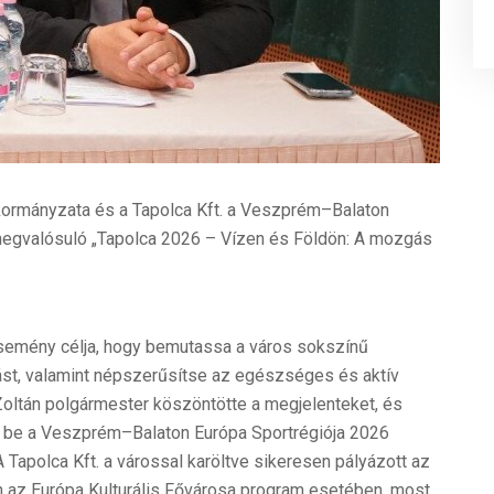
kormányzata és a Tapolca Kft. a Veszprém–Balaton
megvalósuló „Tapolca 2026 – Vízen és Földön: A mozgás
emény célja, hogy bemutassa a város sokszínű
ást, valamint népszerűsítse az egészséges és aktív
Zoltán polgármester köszöntötte a megjelenteket, és
t be a Veszprém–Balaton Európa Sportrégiója 2026
 Tapolca Kft. a várossal karöltve sikeresen pályázott az
 az Európa Kulturális Fővárosa program esetében, most