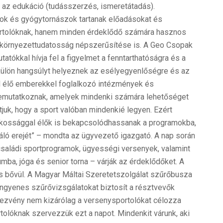
 az edukáció (tudásszerzés, ismeretátadás).
hok és gyógytornászok tartanak előadásokat és
rtolóknak, hanem minden érdeklődő számára hasznos
a környezettudatosság népszerűsítése is. A Geo Csopak
tatókkal hívja fel a figyelmet a fenntarthatóságra és a
ülön hangsúlyt helyeznek az esélyegyenlőségre és az
al élő emberekkel foglalkozó intézmények és
bemutatkoznak, amelyek mindenki számára lehetőséget
tjuk, hogy a sport valóban mindenkié legyen. Ezért
atékossággal élők is bekapcsolódhassanak a programokba,
ó erejét” – mondta az ügyvezető igazgató. A nap során
 családi sportprogramok, ügyességi versenyek, valamint
a, jóga és senior torna – várják az érdeklődőket. A
bővül. A Magyar Máltai Szeretetszolgálat szűrőbusza
ingyenes szűrővizsgálatokat biztosít a résztvevők
dezvény nem kizárólag a versenysportolókat célozza
olóknak szervezzük ezt a napot. Mindenkit várunk, aki