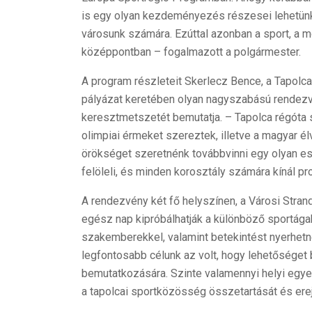
is egy olyan kezdeményezés részesei lehetünk
városunk számára. Ezúttal azonban a sport, a m
középpontban – fogalmazott a polgármester.
A program részleteit Skerlecz Bence, a Tapolca
pályázat keretében olyan nagyszabású rendezvé
keresztmetszetét bemutatja. – Tapolca régóta s
olimpiai érmeket szereztek, illetve a magyar él
örökséget szeretnénk továbbvinni egy olyan es
felöleli, és minden korosztály számára kínál p
A rendezvény két fő helyszínen, a Városi Strand
egész nap kipróbálhatják a különböző sportágak
szakemberekkel, valamint betekintést nyerhetnek
legfontosabb célunk az volt, hogy lehetőséget 
bemutatkozására. Szinte valamennyi helyi egye
a tapolcai sportközösség összetartását és ere