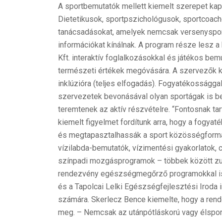
A sportbemutatók mellett kiemelt szerepet kap
Dietetikusok, sportpszichológusok, sportcoac
tanácsadásokat, amelyek nemcsak versenyspo
információkat kínálnak. A program része lesz 
Kft. interaktív foglalkozásokkal és játékos bemu
természeti értékek megóvására. A szervezők k
inklúzióra (teljes elfogadás). Fogyatékosságg
szervezetek bevonásával olyan sportágak is 
teremtenek az aktív részvételre. “Fontosnak tar
kiemelt figyelmet fordítunk arra, hogy a fogy
és megtapasztalhassák a sport közösségformál
vízilabda-bemutatók, vízimentési gyakorlatok,
színpadi mozgásprogramok – többek között zumb
rendezvény egészségmegőrző programokkal is 
és a Tapolcai Lelki Egészségfejlesztési Iroda 
számára. Skerlecz Bence kiemelte, hogy a ren
meg. – Nemcsak az utánpótláskorú vagy élsport