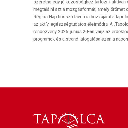
szeretne egy jó közösséghez tartozni, aktívan 
megtalálni azt a mozgásformát, amely örömet 
Régiós Nap hosszú távon is hozzájárul a tapol
az aktív, egészségtudatos életmódra. A „Tapo
rendezvény 2026. június 20-án várja az érdeklő
programok és a strand látogatása ezen a napon 