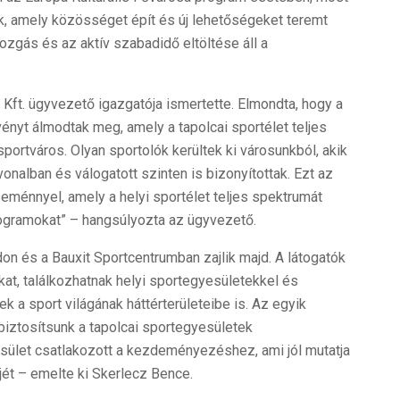
, amely közösséget épít és új lehetőségeket teremt
ozgás és az aktív szabadidő eltöltése áll a
 Kft. ügyvezető igazgatója ismertette. Elmondta, hogy a
nyt álmodtak meg, amely a tapolcai sportélet teljes
portváros. Olyan sportolók kerültek ki városunkból, akik
vonalban és válogatott szinten is bizonyítottak. Ezt az
eménnyel, amely a helyi sportélet teljes spektrumát
rogramokat” – hangsúlyozta az ügyvezető.
on és a Bauxit Sportcentrumban zajlik majd. A látogatók
at, találkozhatnak helyi sportegyesületekkel és
 a sport világának háttérterületeibe is. Az egyik
biztosítsunk a tapolcai sportegyesületek
sület csatlakozott a kezdeményezéshez, ami jól mutatja
jét – emelte ki Skerlecz Bence.