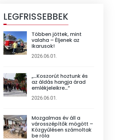
LEGFRISSEBBEK
Többen jöttek, mint
valaha – Éljenek az
Ikarusok!
2026.06.01.
„…Koszorút hoztunk és
az áldás hangja árad
emlékjeleikre…”
2026.06.01.
Mozgalmas év áll a
városszépítők mögött –
Közgyűlésen számoltak
be róla