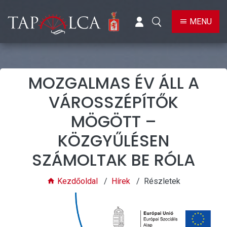
BELÉPÉS
KERESÉS
MENU
MOZGALMAS ÉV ÁLL A
VÁROSSZÉPÍTŐK
MÖGÖTT –
KÖZGYŰLÉSEN
SZÁMOLTAK BE RÓLA
Kezdőoldal
Hírek
Részletek