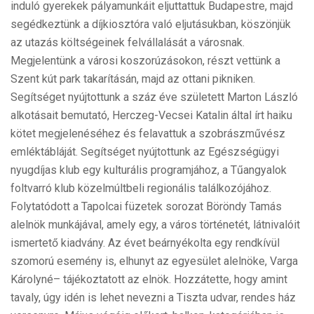
induló gyerekek pályamunkáit eljuttattuk Budapestre, majd
segédkeztünk a díjkiosztóra való eljutásukban, köszönjük
az utazás költségeinek felvállalását a városnak.
Megjelentünk a városi koszorúzásokon, részt vettünk a
Szent kút park takarításán, majd az ottani pikniken.
Segítséget nyújtottunk a száz éve született Marton László
alkotásait bemutató, Herczeg-Vecsei Katalin által írt haiku
kötet megjelenéséhez és felavattuk a szobrászművész
emléktábláját. Segítséget nyújtottunk az Egészségügyi
nyugdíjas klub egy kulturális programjához, a Tűangyalok
foltvarró klub közelmúltbeli regionális találkozójához.
Folytatódott a Tapolcai füzetek sorozat Böröndy Tamás
alelnök munkájával, amely egy, a város történetét, látnivalóit
ismertető kiadvány. Az évet beárnyékolta egy rendkívül
szomorú esemény is, elhunyt az egyesület alelnöke, Varga
Károlyné– tájékoztatott az elnök. Hozzátette, hogy amint
tavaly, úgy idén is lehet nevezni a Tiszta udvar, rendes ház