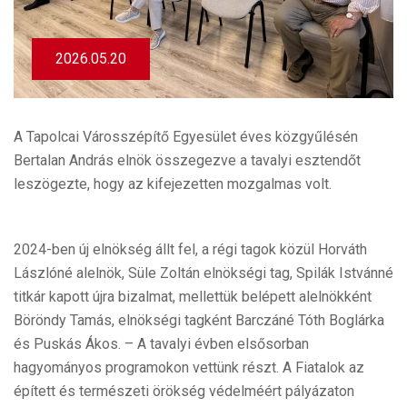
2026.05.20
A Tapolcai Városszépítő Egyesület éves közgyűlésén
Bertalan András elnök összegezve a tavalyi esztendőt
leszögezte, hogy az kifejezetten mozgalmas volt.
2024-ben új elnökség állt fel, a régi tagok közül Horváth
Lászlóné alelnök, Süle Zoltán elnökségi tag, Spilák Istvánné
titkár kapott újra bizalmat, mellettük belépett alelnökként
Böröndy Tamás, elnökségi tagként Barczáné Tóth Boglárka
és Puskás Ákos. – A tavalyi évben elsősorban
hagyományos programokon vettünk részt. A Fiatalok az
épített és természeti örökség védelméért pályázaton