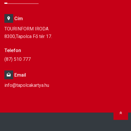
Cím
TOURINFORM IRODA
8300,Tapolca Fő tér 17.
Telefon
(87) 510 777
Email
info@tapolcakartya.hu
Ugr