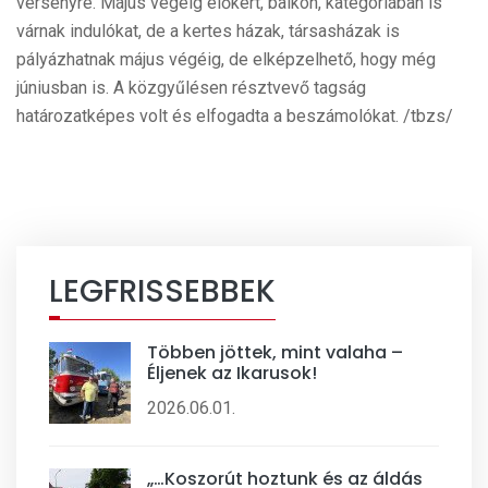
versenyre. Május végéig előkert, balkon, kategóriában is
várnak indulókat, de a kertes házak, társasházak is
pályázhatnak május végéig, de elképzelhető, hogy még
júniusban is. A közgyűlésen résztvevő tagság
határozatképes volt és elfogadta a beszámolókat. /tbzs/
LEGFRISSEBBEK
Többen jöttek, mint valaha –
Éljenek az Ikarusok!
2026.06.01.
„…Koszorút hoztunk és az áldás