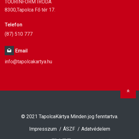
TOURINFORM IRODA
8300,Tapolca Fő tér 17.
Telefon
(87) 510 777
Email
info@tapolcakartya.hu
Ugr
© 2021
TapolcaKártya
Minden jog fenntartva.
Impresszum
ÁSZF
Adatvédelem