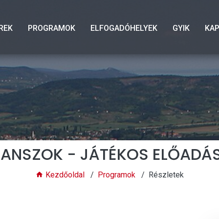
REK
PROGRAMOK
ELFOGADÓHELYEK
GYIK
KA
MANSZOK - JÁTÉKOS ELŐADÁS
Kezdőoldal
Programok
Részletek