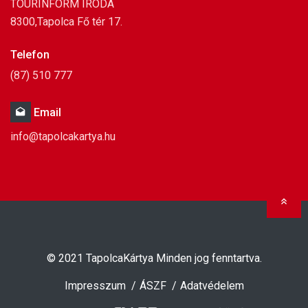
TOURINFORM IRODA
8300,Tapolca Fő tér 17.
Telefon
(87) 510 777
Email
info@tapolcakartya.hu
Ugr
© 2021
TapolcaKártya
Minden jog fenntartva.
Impresszum
ÁSZF
Adatvédelem