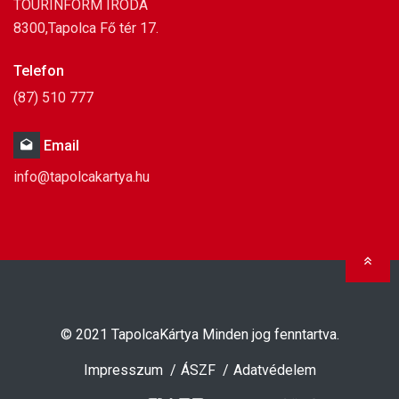
TOURINFORM IRODA
8300,Tapolca Fő tér 17.
Telefon
(87) 510 777
Email
info@tapolcakartya.hu
Ugr
© 2021
TapolcaKártya
Minden jog fenntartva.
Impresszum
ÁSZF
Adatvédelem